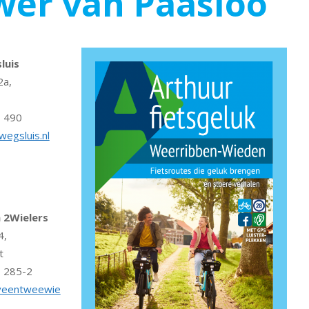
uwer van Paasloo
luis
2a,
 490
egsluis.nl
 2Wielers
4,
t
 285-2
veentweewie