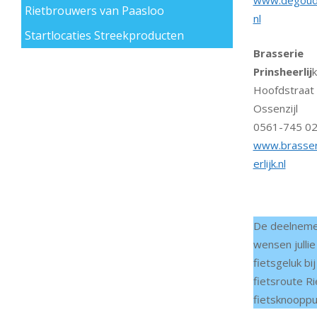
www.degoude
Rietbrouwers van Paasloo
nl
Startlocaties Streekproducten
Brasserie
fietsroute Weerribben-Wieden
Prinsheerlij
k
Hoofdstraat 
Ossenzijl
0561-745 0
www.brasser
erlijk.nl
De deelnemen
wensen jullie
fietsgeluk bi
fietsroute R
fietsknooppu