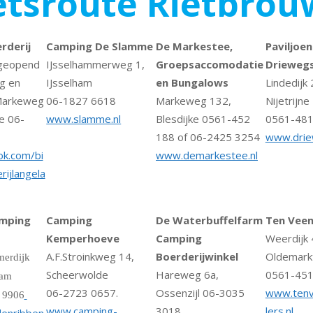
ietsroute Rietbro
rderij
Camping De Slamme
De Markestee,
Paviljoen
geopend
IJsselhammerweg 1,
Groepsaccomodatie
Driewegs
g en
IJsselham
en Bungalows
Lindedijk 
Markeweg
06-1827 6618
Markeweg 132,
Nijetrijne
e 06-
www.slamme.nl
Blesdijke 0561-452
0561-481
188 of 06-2425 3254
www.driew
k.com/bi
www.demarkestee.nl
rijlangela
amping
Camping
De Waterbuffelfarm
Ten Veen
Kemperhoeve
Camping
Weerdijk 
A.F.Stroinkweg 14,
Boerderijwinkel
Oldemark
erdijk
Scheerwolde
Hareweg 6a,
0561-451
kenham
06-2723 0657.
Ossenzijl 06-3035
www.ten
9906
www.camping-
3018
lers.nl