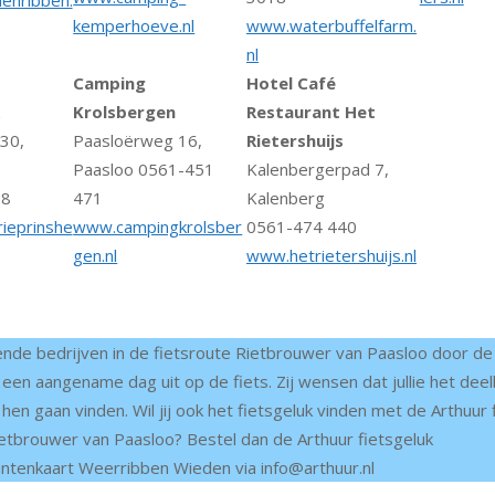
nribben.
kemperhoeve.nl
www.waterbuffelfarm.
nl
Camping
Hotel Café
Krolsbergen
Restaurant Het
30,
Paasloërweg 16,
Rietershuijs
Paasloo 0561-451
Kalenbergerpad 7,
28
471
Kalenberg
ieprinshe
www.campingkrolsber
0561-474 440
gen.nl
www.hetrietershuijs.n
l
de bedrijven in de fietsroute Rietbrouwer van Paasloo door d
 een aangename dag uit op de fiets. Zij wensen dat jullie het dee
j hen gaan vinden. Wil jij ook het fietsgeluk vinden met de Arthuur 
ietbrouwer van Paasloo? Bestel dan de Arthuur fietsgeluk
ntenkaart Weerribben Wieden via info@arthuur.nl