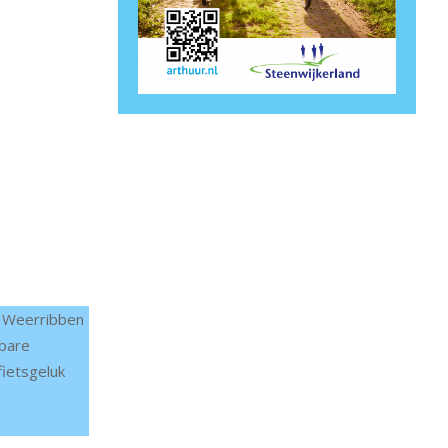
e Weerribben
lbare
fietsgeluk