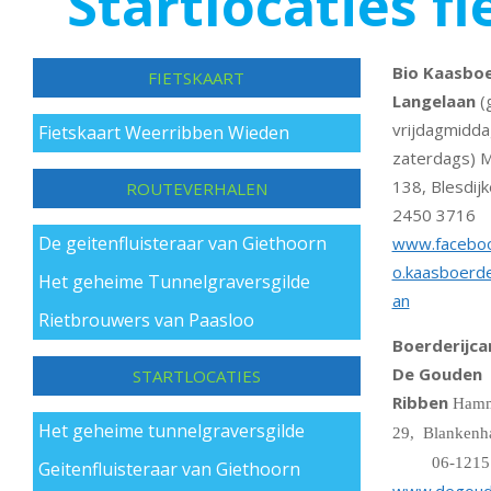
Startlocaties f
to
content
Bio Kaasboe
FIETSKAART
Langelaan
(
vrijdagmidda
Fietskaart Weerribben Wieden
zaterdags) 
138, Blesdijk
ROUTEVERHALEN
2450 3716
De geitenfluisteraar van Giethoorn
www.faceboo
o.kaasboerde
Het geheime Tunnelgraversgilde
an
Rietbrouwers van Paasloo
Boerderijc
De Gouden
STARTLOCATIES
Ribben
Hamm
Het geheime tunnelgraversgilde
29, Blan
06-1215 
Geitenfluisteraar van Giethoorn