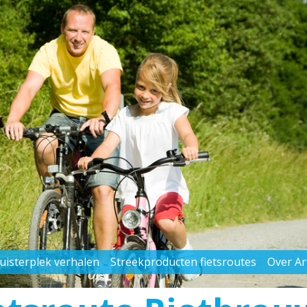
uisterplek verhalen
Streekproducten fietsroutes
Over A