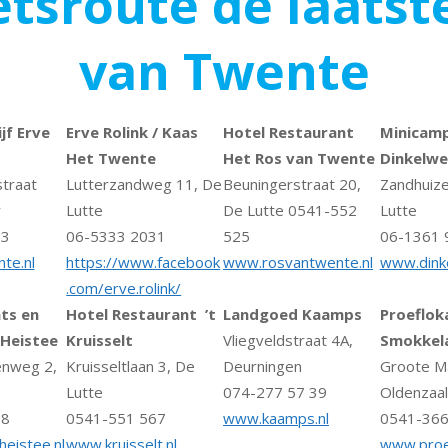
ietsroute de laat
van Twente
jf Erve
Erve Rolink / Kaas
Hotel Restaurant
Minicamp
Het Twente
Het Ros van Twente
Dinkelwe
traat
Lutterzandweg 11, De
Beuningerstraat 20,
Zandhuiz
r
Lutte
De Lutte 0541-552
Lutte
63
06-5333 2031
525
06-1361 
te.nl
https://www.facebook
www.rosvantwente.nl
www.dinke
.com/erve.rolink/
ts en
Hotel Restaurant ’t
Landgoed Kaamps
Proeflok
 Heistee
Kruisselt
Vliegveldstraat 4A,
Smokkel
enweg 2,
Kruisseltlaan 3, De
Deurningen
Groote Ma
Lutte
074-277 57 39
Oldenzaal
98
0541-551 567
www.kaamps.nl
0541-366
eistee.nl
www.kruisselt.nl
www.proe