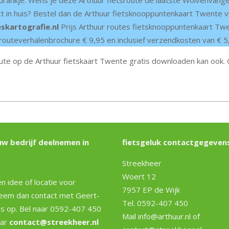
 drankje. Wens je deze Arthuur fietsroute de laatste Wolvenvang
t in huis? Bestel dan de Arthuur fietsknooppuntenkaart Twente v
skartografie.nl
Prijs Arthuur routes fietsknooppuntenkaart Twen
outeverhalenbrochure € 9,95 en inclusief verzendkosten van € 5
ute op de Arthuur fietskaart Twente gratis downloaden kan ook. 
uw bedrijf deelnemen in
fietsgeluk contactgegevens
Streekheer
Woert 12
n idee of locatie voor
7957 EP de Wijk
Neem dan contact met Geert-
Tel. 0592-407 450
es op. Bel naar 0592-407 450
Mail info@arthuur.nl of
aar
contact@streekheer.nl