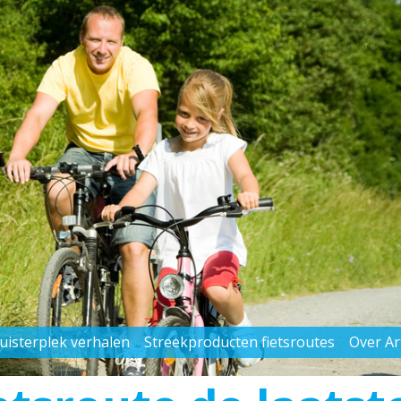
uisterplek verhalen
Streekproducten fietsroutes
Over A