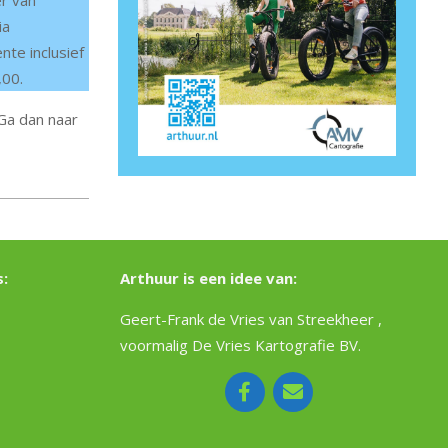
er van
ia
te inclusief
,00.
Ga dan naar
:
Arthuur is een idee van:
Geert-Frank de Vries van Streekheer ,
voormalig De Vries Kartografie BV.