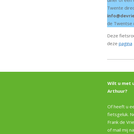
diner of een
Twente direc
info@devrie
de Twentse r
Deze fietsro
deze
pagina
2019-
11-
30
Wilt u met 
Arthuur?
Of heeft u ee
fietsgeluk. 
Frank de Vri
of mail mij n