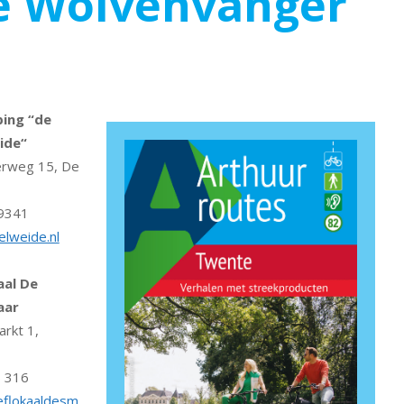
ste Wolvenvanger
ing “de
ide
“
erweg 15,
De
9341
lweide.nl
aal De
aar
rkt 1,
 316
flokaaldesm