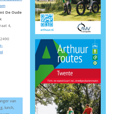
com
nt De Oude
k
raat 4,
 2490
e-
nl
anger van
g, lunch,