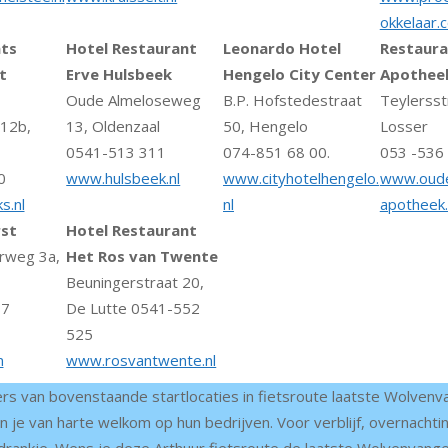
okkelaar.
ts
Hotel Restaurant
Leonardo Hotel
Restaura
t
Erve
Hulsbeek
Hengelo City Center
Apothee
Oude Almeloseweg
B.P. Hofstedestraat
Teylersst
 12b,
13, Oldenzaal
50, Hengelo
Losser
0541-513 311
074-851 68 00.
053 -536
0
www.hulsbeek.nl
www.cityhotelhengelo.
www.oud
s.nl
nl
apotheek.
rst
Hotel Restaurant
rweg 3a,
Het Ros van Twente
Beuningerstraat 20,
87
De Lutte 0541-552
525
m
www.rosvantwente.nl
s van bovenstaande startlocaties in fietsroute laatste Wolvenv
je van harte welkom op hun bedrijven. Voor verblijf, overnachtin