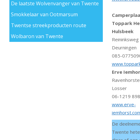
De laatste Wolvenvanger van Twente
Smokkelaar van Ootmarsum
Camperplaa
Toppark He
Twentse streekproducten route
Hulsbeek
Wolbaron van Twente
Reininksweg
Deurningen
085-077509
www.toppark
Erve Iemho
Ravenhorste
Losser
06-1219 89
www.erve-
iemhorst.co
De deelnemer
Twente heten 