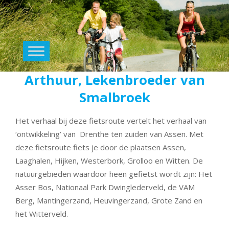
Primary
Navigation
Menu
Arthuur, Lekenbroeder van
Skip
to
Smalbroek
content
Het verhaal bij deze fietsroute vertelt het verhaal van
‘ontwikkeling’ van Drenthe ten zuiden van Assen. Met
deze fietsroute fiets je door de plaatsen Assen,
Laaghalen, Hijken, Westerbork, Grolloo en Witten. De
natuurgebieden waardoor heen gefietst wordt zijn: Het
Asser Bos, Nationaal Park Dwinglederveld, de VAM
Berg, Mantingerzand, Heuvingerzand, Grote Zand en
het Witterveld.