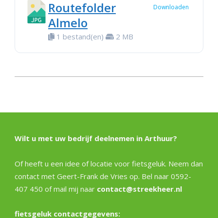
Routefolder
Downloaden
Almelo
1 bestand(en)
2 MB
2020-
01-
02
Wilt u met uw bedrijf deelnemen in Arthuur?
Of heeft u een idee of locatie voor fietsgeluk. Neem dan
contact met Geert-Frank de Vries op. Bel naar 0592-
407 450 of mail mij naar
contact@streekheer.nl
fietsgeluk contactgegevens: