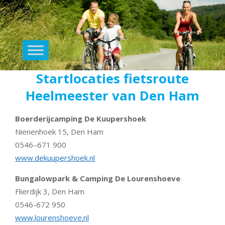
Primary
Navigation
Menu
Startlocaties fietsroute
Skip
to
Heelmeester van Den Ham
content
Boerderijcamping De Kuupershoek
Nienenhoek 15, Den Ham
0546–671 900
www.dekuupershoek.nl
Bungalowpark & Camping De Lourenshoeve
Flierdijk 3, Den Ham
0546-672 950
www.lourenshoeve.nl