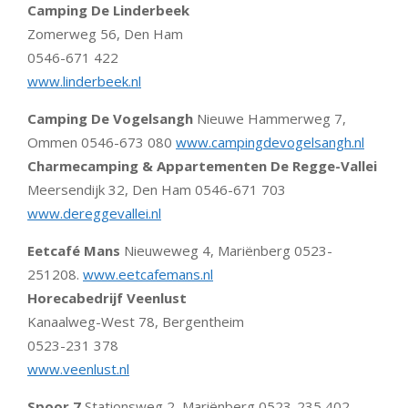
Camping De Linderbeek
Zomerweg 56, Den Ham
0546-671 422
www.linderbeek.nl
Camping De Vogelsangh
Nieuwe Hammerweg 7,
Ommen 0546-673 080
www.campingdevogelsangh.nl
Charmecamping & Appartementen De Regge-Vallei
Meersendijk 32, Den Ham 0546-671 703
www.dereggevallei.nl
Eetcafé Mans
Nieuweweg 4, Mariënberg 0523-
251208.
www.eetcafemans.nl
Horecabedrijf Veenlust
Kanaalweg-West 78, Bergentheim
0523-231 378
www.veenlust.nl
Spoor 7
Stationsweg 2, Mariënberg 0523-235 402.