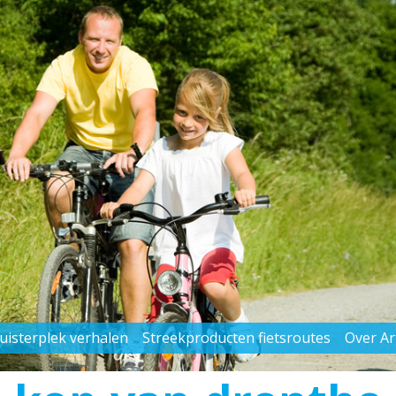
uisterplek verhalen
Streekproducten fietsroutes
Over A