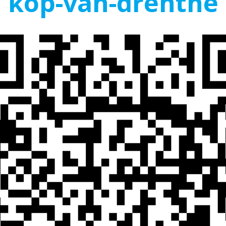
kop-van-drenthe