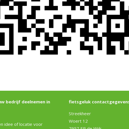
uw bedrijf deelnemen in
fietsgeluk contactgegevens
Streekheer
Woert 12
n idee of locatie voor
7957 EP de Wijk