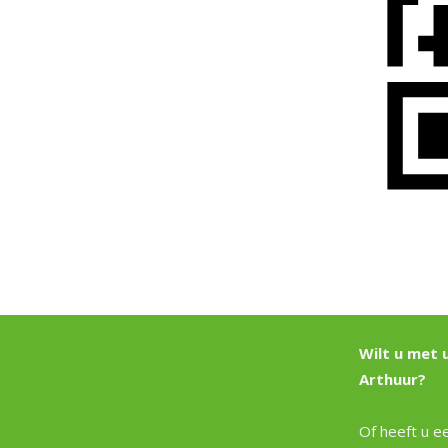
2024-
07-
27
Wilt u met 
Arthuur?
Of heeft u ee